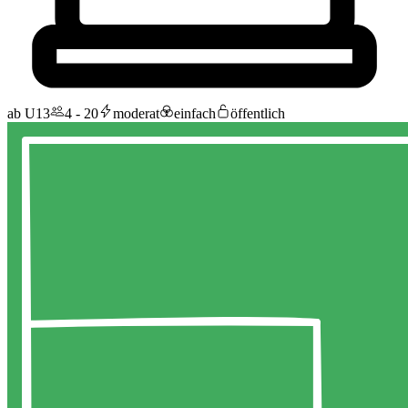
ab U13
4 - 20
moderat
einfach
öffentlich