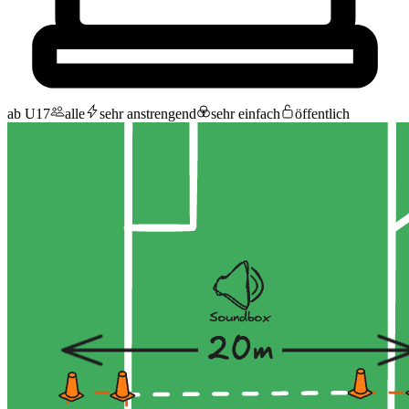
ab U17
alle
sehr anstrengend
sehr einfach
öffentlich