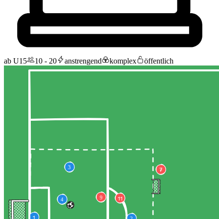
ab U15
10 - 20
anstrengend
komplex
öffentlich