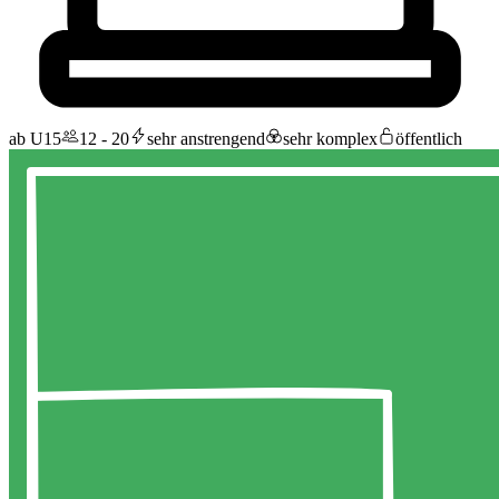
ab U15
12 - 20
sehr anstrengend
sehr komplex
öffentlich